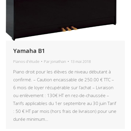
Yamaha B1
Pianos d'étude
Par
jonathan
13 mai 2018
Piano droit pour les élèves de niveau débutant à
confirmé. – Caution encaissable de 250.00 € TTC –
6 mois de loyer récupérable sur l’achat – Livraison
ou enlèvement : 130€ HT en rez-de-chaussée –
Tarifs applicables du 1er septembre au 30 juin Tarif
: 50 € HT par mois (hors frais de livraison) pour une
durée minimum…