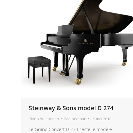
Steinway & Sons model D 274
Piano de concert
Par
jonathan
19 mai 2018
Le Grand Concert D-274 reste le modèle