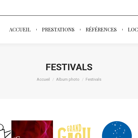
ACCUEIL
PRESTATIONS
RÉFÉRENCES
LOC
ACCUEIL
PRESTATIONS
RÉFÉRENCES
LOC
FESTIVALS
Vous êtes ici :
Accueil
Album photo
Festivals